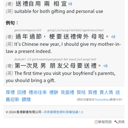
送
禮
自
用
兩
相
宜
(粵)
(英)
suitable for both gifting and personal use
例句：
gwo3
nin4
gwo3
zit3
gang2
jiu3
sung3
lai5
bei2
ngoi6
mou2
laa1
過
年
過
節
，
梗
要
送
禮
俾
外
母
啦
。
(粵)
(英)
It's Chinese new year, I should give my mother-in-
law a present indeed.
dai6
jat1
ci3
gin3
naam4
pang4
jau5
fu6
mou5
jiu3
sung3
lai5
第
一
次
見
男
朋
友
父
母
要
送
禮
。
(粵)
(英)
The first time you visit your boyfriend's parents,
you should bring a gift.
厚禮
回禮
禮尚往來
禮餅
見面禮
賀咭
賀禮
賣人情
送
舊迎新
饋贈
(類近詞彙取自
ToastyNews
數據分析)
© 2024 香港辭書有限公司 -
非商業開放資料授權協議 1.0
舉報問題
源碼