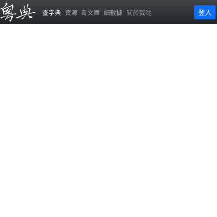
登入
查字典
資源
粵文庫
細數據
關於我哋