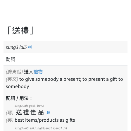
「送禮」
sung
3
lai
5
動詞
(廣東話)
送人
禮物
(英文)
to give somebody a present; to present a gift to
somebody
配詞 / 用法：
sung3
lai5
gaai1
ban2
送
禮
佳
品
(粵)
(英)
best items/products as gifts
sung3
lai5
zi6
jung6
loeng5
soeng1
ji4