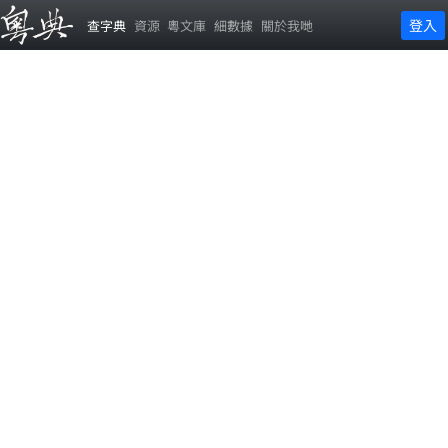
登入
查字典
資源
粵文庫
細數據
關於我哋