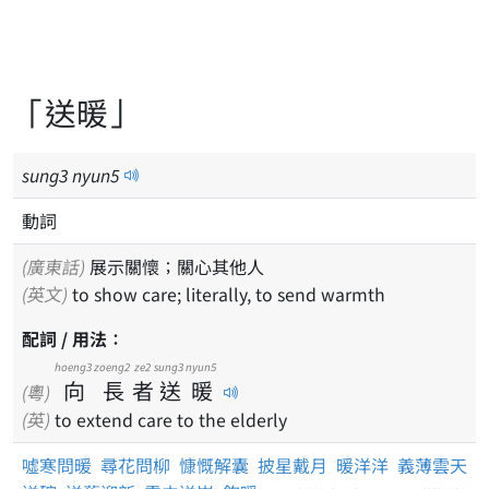
「送暖」
sung
3
nyun
5
動詞
(廣東話)
展示關懷；關心其他人
(英文)
to show care; literally, to send warmth
配詞 / 用法：
hoeng3
zoeng2
ze2
sung3
nyun5
向
長
者
送
暖
(粵)
(英)
to extend care to the elderly
噓寒問暖
尋花問柳
慷慨解囊
披星戴月
暖洋洋
義薄雲天