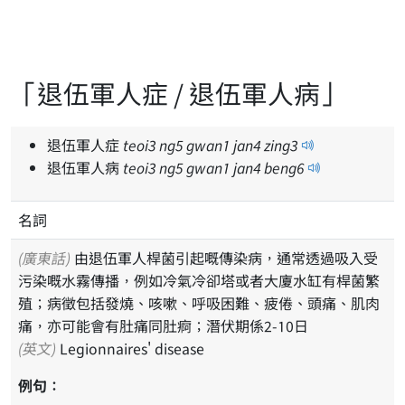
「退伍軍人症 / 退伍軍人病」
退伍軍人症
teoi
3
ng
5
gwan
1
jan
4
zing
3
退伍軍人病
teoi
3
ng
5
gwan
1
jan
4
beng
6
名詞
(廣東話)
由退伍軍人桿菌引起嘅傳染病，通常透過吸入受
污染嘅水霧傳播，例如冷氣冷卻塔或者大廈水缸有桿菌繁
殖；病徵包括發燒、咳嗽、呼吸困難、疲倦、頭痛、肌肉
痛，亦可能會有肚痛同肚痾；潛伏期係2-10日
(英文)
Legionnaires' disease
例句：