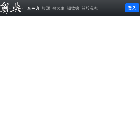
登入
查字典
資源
粵文庫
細數據
關於我哋