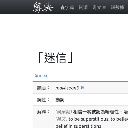
查字典
資源
粵文庫
細數據
「迷信」
第 #1 條
讀音：
mai
4
seon
3
詞性：
動詞
解釋：
(廣東話)
相信一啲被認為唔理性、唔
(英文)
to be superstitious; to believe in superstitions; to have thoughts based on or
belief in superstitions