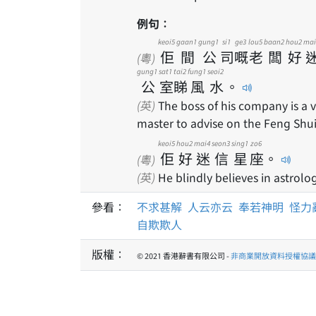
例句：
keoi5
gaan1
gung1
si1
ge3
lou5
baan2
hou2
mai
佢
間
公
司
嘅
老
闆
好
(粵)
gung1
sat1
tai2
fung1
seoi2
公
室
睇
風
水
。
(英)
The boss of his company is a v
master to advise on the Feng Shui 
keoi5
hou2
mai4
seon3
sing1
zo6
佢
好
迷
信
星
座
。
(粵)
(英)
He blindly believes in astrolog
參看：
不求甚解
人云亦云
奉若神明
怪力
自欺欺人
版權：
© 2021 香港辭書有限公司 -
非商業開放資料授權協議 1