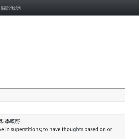
關於我哋
科學嘅嘢