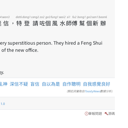
4
seon3
dat6
dang1
ceng2
zo2
go3
fung1
seoi2
si1
fu2
bong1
go3
san1
baan6
迷
信
，
特
登
請
咗
個
風
水
師
傅
幫
個
新
辦
ery superstitious person. They hired a Feng Shui
of the new office.
y.
亂神
深信不疑
盲信
自以為是
自作聰明
自我感覺良好
(類近詞彙取自
ToastyNews
數據分析)
.0
舉報問題
源碼