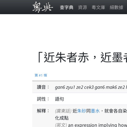
查字典
資源
粵文庫
細數據
「近朱者赤，近墨
第 #1 條
讀音：
gan
6
zyu
1
ze
2
cek
3
gan
6
mak
6
ze
2
詞性：
語句
解釋：
(廣東話)
近
朱砂
同
墨水
，就會各自染
化成點
(英文)
an expression implying how 