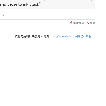
 and those to ink black"
.0
舉報問題
源碼
歡迎向我哋反映意見。 電郵：
info@words.hk
|
私隱政策聲明