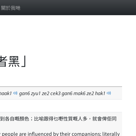
關於我哋
者黑」
haak
1
gan
6
zyu
1
ze
2
cek
3
gan
6
mak
6
ze
2
hak
1
到各自嘅顏色；比喻跟得乜嘢性質嘅人多，就會俾佢同
people are influenced by their companions; literally