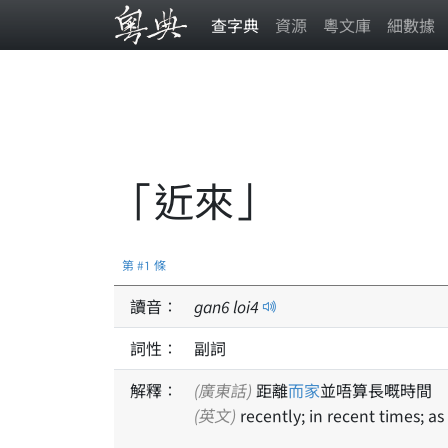
查字典
資源
粵文庫
細數據
「近來」
第 #1 條
讀音：
gan
6
loi
4
詞性：
副詞
解釋：
(廣東話)
距離
而家
並唔算長嘅時間
(英文)
recently; in recent times; as 