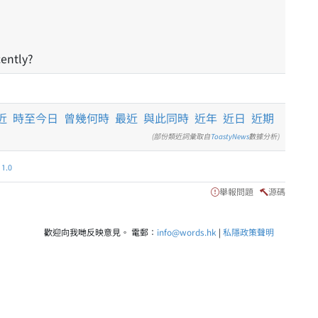
ently?
近
時至今日
曾幾何時
最近
與此同時
近年
近日
近期
(部份類近詞彙取自
ToastyNews
數據分析)
.0
舉報問題
源碼
歡迎向我哋反映意見。 電郵：
info@words.hk
|
私隱政策聲明