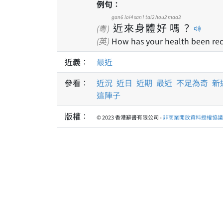
例句：
gan6
loi4
san1
tai2
hou2
maa3
近
來
身
體
好
嗎
？
(粵)
(英)
How has your health been rec
近義：
最近
參看：
近況
近日
近期
最近
不足為奇
新
這陣子
版權：
© 2023 香港辭書有限公司 -
非商業開放資料授權協議 1