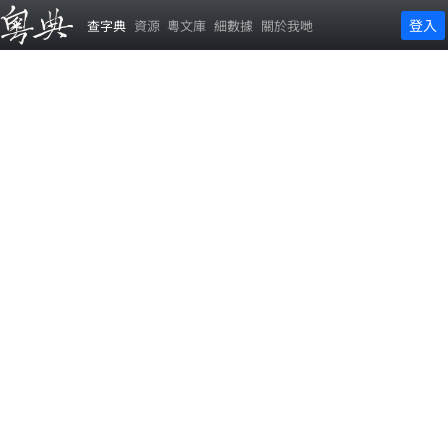
登入
查字典
資源
粵文庫
細數據
關於我哋