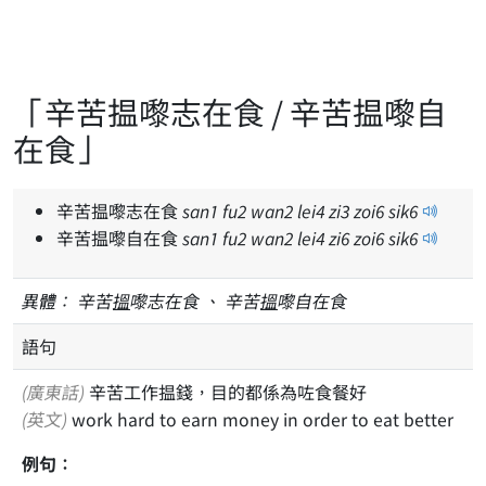
「辛苦揾嚟志在食 / 辛苦揾嚟自
在食」
辛苦揾嚟志在食
san
1
fu
2
wan
2
lei
4
zi
3
zoi
6
sik
6
辛苦揾嚟自在食
san
1
fu
2
wan
2
lei
4
zi
6
zoi
6
sik
6
異體：
辛苦
搵
嚟志在食 、 辛苦
搵
嚟自在食
語句
(廣東話)
辛苦工作揾錢，目的都係為咗食餐好
(英文)
work hard to earn money in order to eat better
例句：