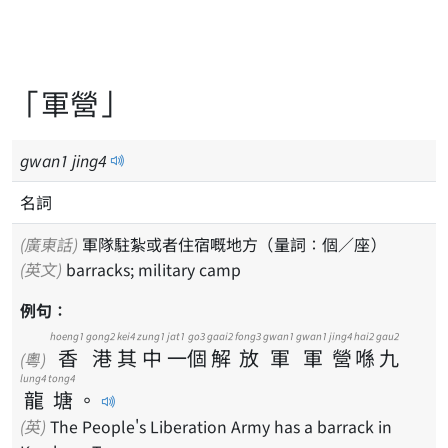
「軍營」
gwan
1
jing
4
名詞
(廣東話)
軍隊駐紮或者住宿嘅地方（量詞：個／座）
(英文)
barracks; military camp
例句：
hoeng1
gong2
kei4
zung1
jat1
go3
gaai2
fong3
gwan1
gwan1
jing4
hai2
gau2
香
港
其
中
一
個
解
放
軍
軍
營
喺
九
(粵)
lung4
tong4
龍
塘
。
(英)
The People's Liberation Army has a barrack in