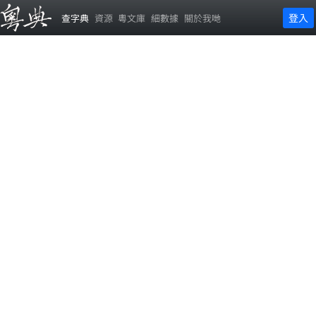
登入
查字典
資源
粵文庫
細數據
關於我哋