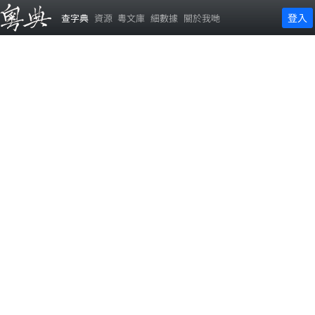
登入
查字典
資源
粵文庫
細數據
關於我哋