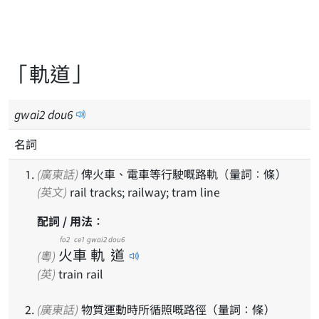
「軌道」
gwai
2
dou
6
名詞
(廣東話)
俾火車、電車等行駛嘅路軌（量詞：條）
(英文)
rail tracks; railway; tram line
配詞 / 用法：
fo2
ce1
gwai2
dou6
火
車
軌
道
(粵)
(英)
train rail
(廣東話)
物質運動時所循照嘅路徑（量詞：條）