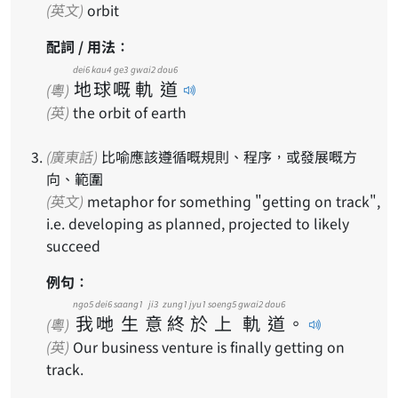
(英文)
orbit
配詞 / 用法：
dei6
kau4
ge3
gwai2
dou6
地
球
嘅
軌
道
(粵)
(英)
the orbit of earth
(廣東話)
比喻應該遵循嘅規則、程序，或發展嘅方
向、範圍
(英文)
metaphor for something "getting on track",
i.e. developing as planned, projected to likely
succeed
例句：
ngo5
dei6
saang1
ji3
zung1
jyu1
soeng5
gwai2
dou6
我
哋
生
意
終
於
上
軌
道
。
(粵)
(英)
Our business venture is finally getting on
track.