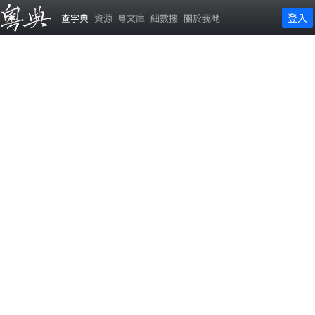
登入
查字典
資源
粵文庫
細數據
關於我哋