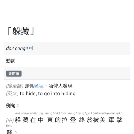
「躲藏」
do
2
cong
4
動詞
書面語
(廣東話)
即係
匿埋
，唔俾人發現
(英文)
to hide; to go into hiding
例句：
do2
cong4
zoi6
zung1
dung1
dik1
laai1
dang1
zung1
jyu1
bei6
mei5
gwan1
gik1
躲
藏
在
中
東
的
拉
登
終
於
被
美
軍
擊
(中)
bai6
斃
。