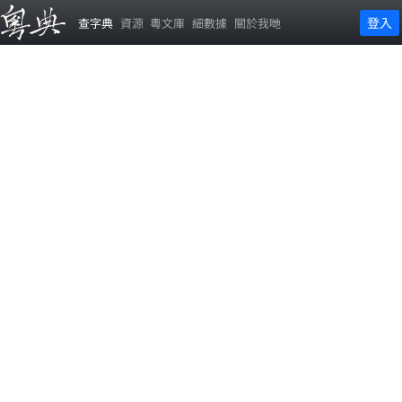
登入
查字典
資源
粵文庫
細數據
關於我哋