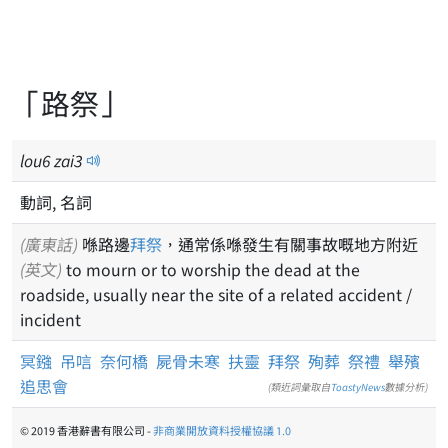
「路祭」
lou
6
zai
3
動詞,
名詞
(廣東話)
喺路邊
拜祭
，通常係喺發生有關事故嘅地方附近
(英文)
to mourn or to worship the dead at the
roadside, usually near the site of a related accident /
incident
冥鏹
吊唁
奈何橋
屍骨未寒
扶靈
拜祭
殉葬
祭禮
舉殯
追思會
(類近詞彙取自
ToastyNews
數據分析)
© 2019 香港辭書有限公司 -
非商業開放資料授權協議 1.0