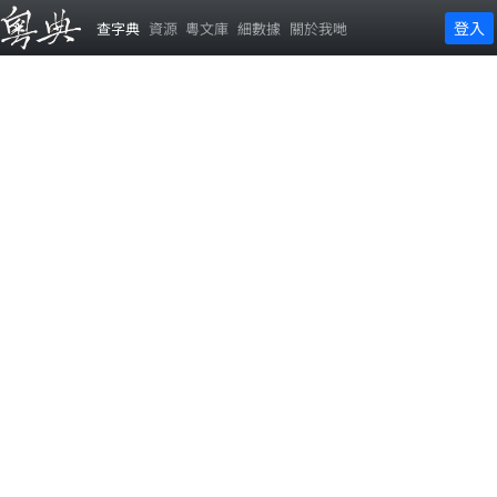
登入
查字典
資源
粵文庫
細數據
關於我哋