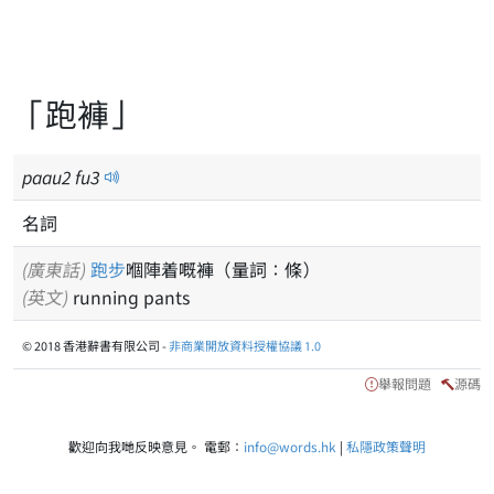
「跑褲」
paau
2
fu
3
名詞
(廣東話)
跑步
嗰陣着嘅褲（量詞：條）
(英文)
running pants
© 2018 香港辭書有限公司 -
非商業開放資料授權協議 1.0
舉報問題
源碼
歡迎向我哋反映意見。 電郵：
info@words.hk
|
私隱政策聲明