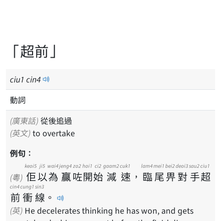
「超前」
ciu
1
cin
4
動詞
(廣東話)
從後追過
(英文)
to overtake
例句：
keoi5
ji5
wai4
jeng4
zo2
hoi1
ci2
gaam2
cuk1
lam4
mei1
bei2
deoi3
sau2
ciu1
佢
以
為
贏
咗
開
始
減
速
，
臨
尾
畀
對
手
超
(粵)
cin4
cung1
sin3
前
衝
線
。
(英)
He decelerates thinking he has won, and gets