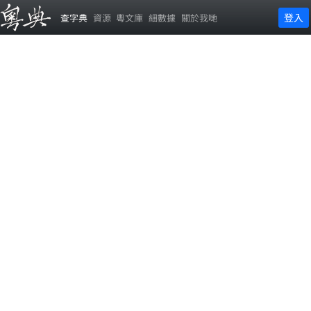
登入
查字典
資源
粵文庫
細數據
關於我哋