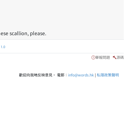
se scallion, please.
.0
舉報問題
源碼
歡迎向我哋反映意見。 電郵：
info@words.hk
|
私隱政策聲明