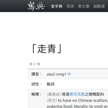
查字典
資源
粵文庫
細數據
「走青」
第 #1 條
讀音：
zau
2
ceng
1
詞性：
動詞
解釋：
(廣東話)
唔落
葱花
芫茜
之類嘅配料
(英文)
to have no Chinese scallion, coriander and similar garnishes; usually used when
ordering food; literally: to omit g