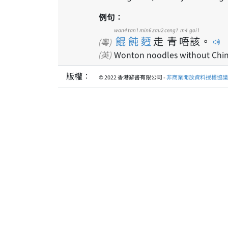
例句：
wan4 tan1 min6
zau2
ceng1
m4
goi1
餛飩麪
走
青
唔
該
。
(粵)
(英)
Wonton noodles without Chine
版權：
© 2022 香港辭書有限公司 -
非商業開放資料授權協議 1