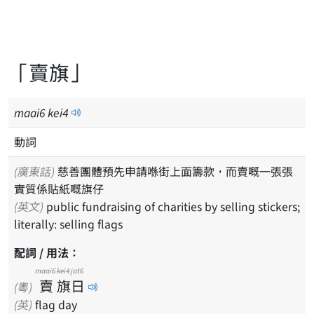
「賣旗」
maai
6
kei
4
動詞
(廣東話)
慈善團體預先申請喺街上面籌款，而賣嘅一張張
實質係貼紙嘅旗仔
(英文)
public fundraising of charities by selling stickers;
literally: selling flags
配詞 / 用法：
maai6
kei4
jat6
賣
旗
日
(粵)
(英)
flag day