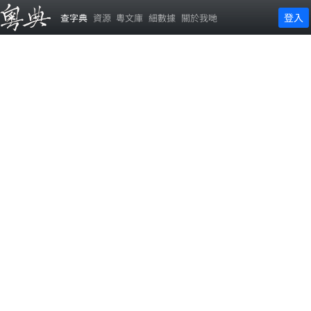
登入
查字典
資源
粵文庫
細數據
關於我哋