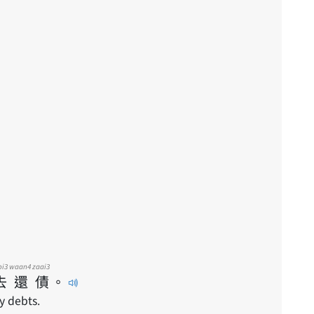
oi3
waan4
zaai3
去
還
債
。
y debts.