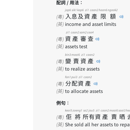
配詞 / 用法：
jap6
sik1
kap6
zi1
caan2
haan6
ngaak2
入
息
及
資
產
限
額
(粵)
(英)
income and asset limits
zi1
caan2
sam2
caa4
資
產
審
查
(粵)
(英)
assets test
bin3
maai6
zi1
caan2
變
賣
資
產
(粵)
(英)
to realize assets
fan1
pui3
zi1
caan2
分
配
資
產
(粵)
(英)
to allocate assets
例句：
keoi5
zoeng1
so2
jau5
zi1
caan2
maai6
saai3
he
佢
將
所
有
資
產
賣
晒
(粵)
(英)
She sold all her assets to repa