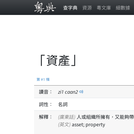
查字典
資源
粵文庫
細數據
「資產」
第 #1 條
讀音：
zi
1
caan
2
詞性：
名詞
解釋：
(廣東話)
人或組織所擁有，又能夠帶
(英文)
asset; property