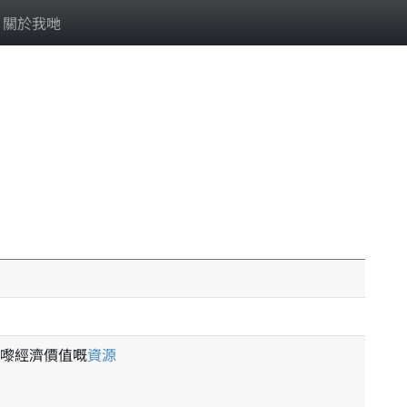
關於我哋
嚟經濟價值嘅
資源