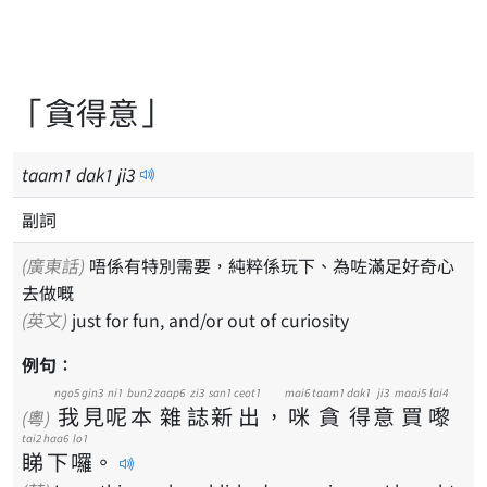
「貪得意」
taam
1
dak
1
ji
3
副詞
(廣東話)
唔係有特別需要，純粹係玩下、為咗滿足好奇心
去做嘅
(英文)
just for fun, and/or out of curiosity
例句：
ngo5
gin3
ni1
bun2
zaap6
zi3
san1
ceot1
mai6
taam1
dak1
ji3
maai5
lai4
我
見
呢
本
雜
誌
新
出
，
咪
貪
得
意
買
嚟
(粵)
tai2
haa6
lo1
睇
下
囉
。