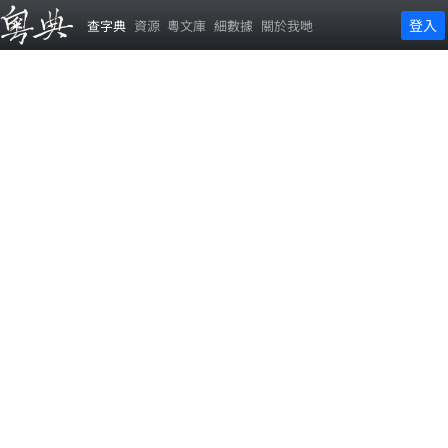
登入
查字典
資源
粵文庫
細數據
關於我哋