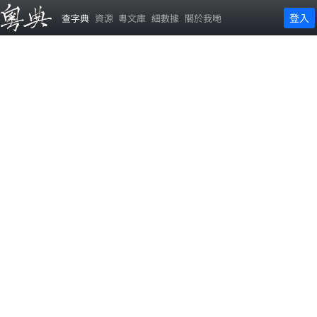
登入
查字典
資源
粵文庫
細數據
關於我哋