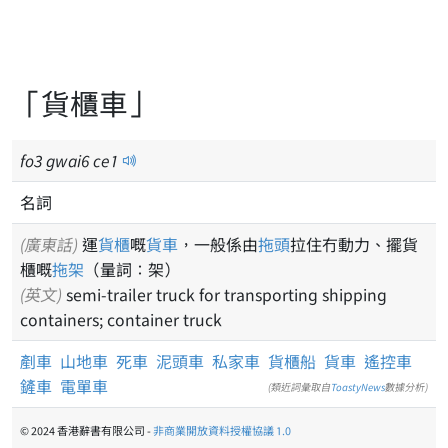
「貨櫃車」
fo
3
gwai
6
ce
1
名詞
(廣東話)
運
貨櫃
嘅
貨車
，一般係由
拖頭
拉住冇動力、擺貨
櫃嘅
拖架
（量詞：架）
(英文)
semi-trailer truck for transporting shipping
containers; container truck
剷車
山地車
死車
泥頭車
私家車
貨櫃船
貨車
遙控車
鏟車
電單車
(類近詞彙取自
ToastyNews
數據分析)
© 2024 香港辭書有限公司 -
非商業開放資料授權協議 1.0