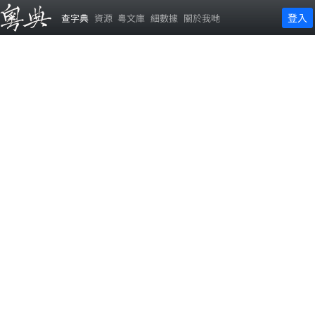
登入
查字典
資源
粵文庫
細數據
關於我哋