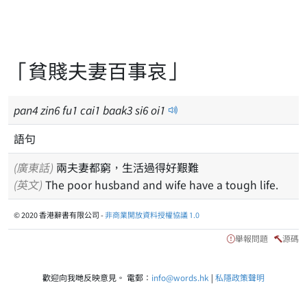
「貧賤夫妻百事哀」
pan
4
zin
6
fu
1
cai
1
baak
3
si
6
oi
1
語句
(廣東話)
兩夫妻都窮，生活過得好艱難
(英文)
The poor husband and wife have a tough life.
© 2020 香港辭書有限公司 -
非商業開放資料授權協議 1.0
舉報問題
源碼
歡迎向我哋反映意見。 電郵：
info@words.hk
|
私隱政策聲明