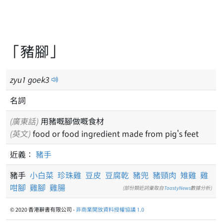
「豬腳」
zyu
1
goek
3
名詞
(廣東話)
用豬嘅腳做嘅食材
(英文)
food or food ingredient made from pig's feet
近義：
豬手
豬手
小白菜
珍珠雞
豆皮
豆腐乾
豬兜
豬頸肉
雉雞
雞
咁腳
雞腳
雞腸
(部份類近詞彙取自
ToastyNews
數據分析)
© 2020 香港辭書有限公司 -
非商業開放資料授權協議 1.0