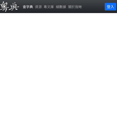
登入
查字典
資源
粵文庫
細數據
關於我哋