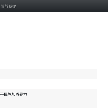
關於我哋
平民施加嘅暴力