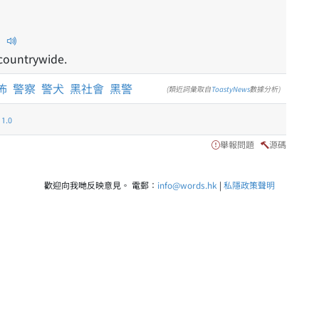
。
 countrywide.
怖
警察
警犬
黑社會
黑警
(類近詞彙取自
ToastyNews
數據分析)
.0
舉報問題
源碼
歡迎向我哋反映意見。 電郵：
info@words.hk
|
私隱政策聲明