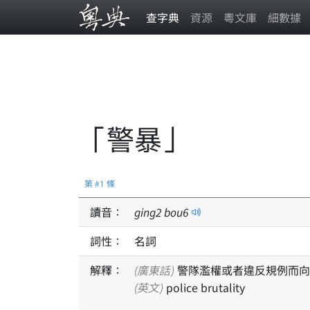
查字典
資源
粵文庫
細數據
「警暴」
第 #1 條
讀音：
ging
2
bou
6
詞性：
名詞
解釋：
(廣東話)
警隊濫權或者違反規例而向
(英文)
police brutality