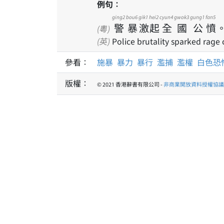
例句：
ging2
bou6
gik1
hei2
cyun4
gwok3
gung1
fan5
警
暴
激
起
全
國
公
憤
(粵)
(英)
Police brutality sparked rage
參看：
施暴
暴力
暴行
濫捕
濫權
白色恐
版權：
© 2021 香港辭書有限公司 -
非商業開放資料授權協議 1