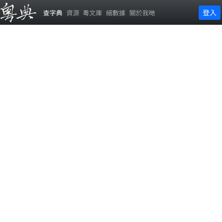
登入
查字典
資源
粵文庫
細數據
關於我哋