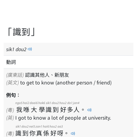
「識到」
sik
1
dou
2
動詞
(廣東話)
認識其他人、新朋友
(英文)
to get to know (another person / friend)
例句：
ngo5
hai2
daai6
hok6
sik1
dou2
hou2
do1
jan4
我
喺
大
學
識
到
好
多
人
。
(粵)
(英)
I got to know a lot of people at university.
sik1
dou2
nei5
zan1
hai6
hou2
aa3
識
到
你
真
係
好
呀
。
(粵)