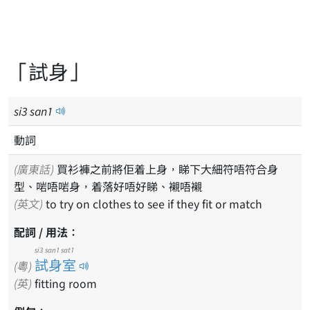
「試身」
si
3
san
1
動詞
(廣東話)
買衫褲之前將佢着上身，睇下大細符唔符合身
型、啱唔啱身，着落好唔好睇、襯唔襯
(英文)
to try on clothes to see if they fit or match
配詞 / 用法：
si3 san1 sat1
試身室
(粵)
(英)
fitting room