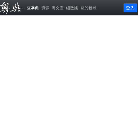
登入
查字典
資源
粵文庫
細數據
關於我哋