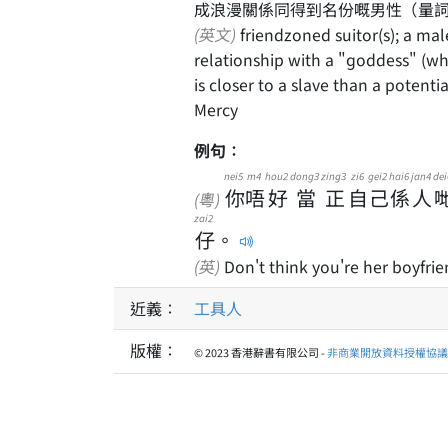
成浪漫關係同得到名份嘅男性（量
(英文)
friendzoned suitor(s); a male who enters into a symbiotic but wholly subservient
relationship with a "goddess" (w
is closer to a slave than a potenti
Mercy
例句：
nei5
m4
hou2
dong3
zing3
zi6
gei2
hai6
jan4
dei
你
唔
好
當
正
自
己
係
人
(粵)
zai2
仔
。
(英)
Don't think you're her boyfrien
近義：
工具人
版權：
© 2023 香港辭書有限公司 -
非商業開放資料授權協議 1