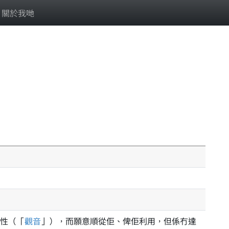
關於我哋
性（「
觀音
」），而願意順從佢、俾佢利用，但係冇達