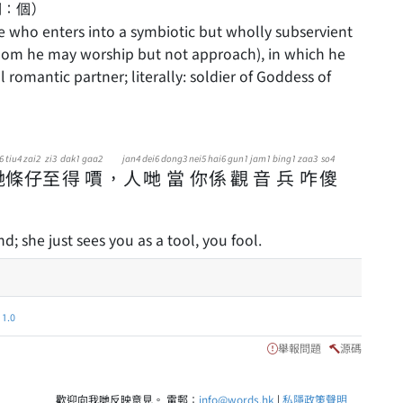
詞：個）
hom he may worship but not approach), in which he
al romantic partner; literally: soldier of Goddess of
6
tiu4
zai2
zi3
dak1
gaa2
jan4
dei6
dong3
nei5
hai6
gun1
jam1
bing1
zaa3
so4
哋
條
仔
至
得
𠿪
，
人
哋
當
你
係
觀
音
兵
咋
傻
d; she just sees you as a tool, you fool.
.0
舉報問題
源碼
歡迎向我哋反映意見。 電郵：
info@words.hk
|
私隱政策聲明