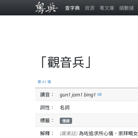
查字典
資源
粵文庫
細數據
「觀音兵」
第 #1 條
讀音：
gun
1
jam
1
bing
1
詞性：
名詞
標籤：
俚語
解釋：
(廣東話)
為咗追求所心儀、崇拜嘅女