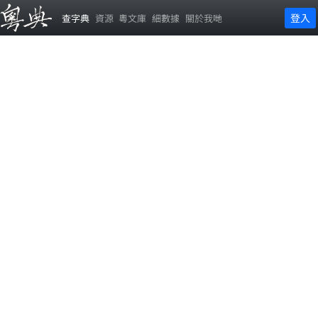
登入
查字典
資源
粵文庫
細數據
關於我哋