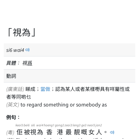
「視為」
si
6
wai
4
異體：
視
爲
動詞
(廣東話)
睇成；
當做
；認為某人或者某樣嘢具有咩屬性或
者等同啲乜
(英文)
to regard something or somebody as
例句：
keoi5
bei6
si6
wai4
hoeng1
gong2
zeoi3
leng3
ge3
neoi5
jan2
佢
被
視
為
香
港
最
靚
嘅
女
人
。
(粵)