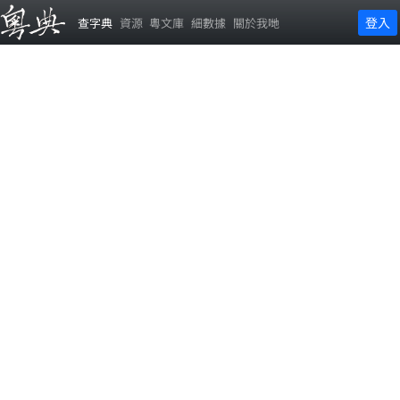
登入
查字典
資源
粵文庫
細數據
關於我哋