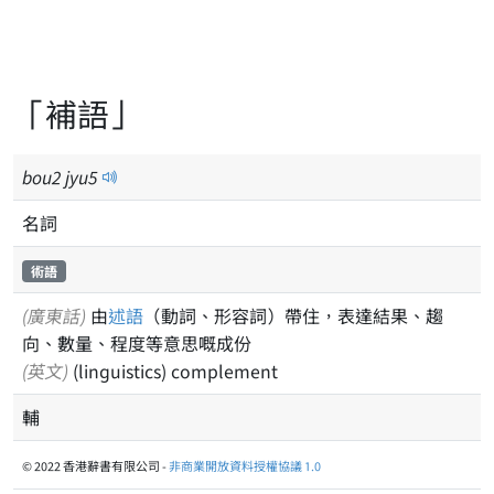
「補語」
bou
2
jyu
5
名詞
術語
(廣東話)
由
述語
（動詞、形容詞）帶住，表達結果、趨
向、數量、程度等意思嘅成份
(英文)
(linguistics) complement
輔
© 2022 香港辭書有限公司 -
非商業開放資料授權協議 1.0