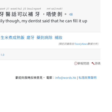
gaa4
ji1
waa6
ho2
ji5
bou2
ngaa4
m4
sai2
mok1
牙
醫
話
可
以
補
牙
，
唔
使
剝
。
ly though, my dentist said that he can fill it up
生米煮成熟飯
磨牙
藥到病除
補妝
(類近詞彙取自
ToastyNews
數據分析)
.0
舉報問題
源碼
歡迎向我哋反映意見。 電郵：
info@words.hk
|
私隱政策聲明