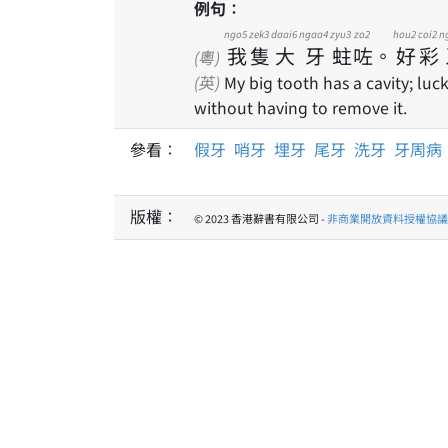
例句：
ngo5
zek3
daai6
ngaa4
zyu3
zo2
hou2
coi2
n
我
隻
大
牙
蛀
咗
。
好
彩
(粵)
(英)
My big tooth has a cavity; lucki
without having to remove it.
參看：
假牙
哨牙
埋牙
尾牙
洗牙
牙周病
版權：
© 2023 香港辭書有限公司 -
非商業開放資料授權協議 1