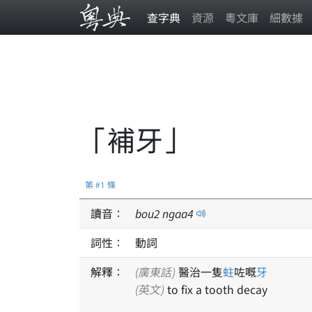
查字典
資源
粵文庫
細數據
「補牙」
第 #1 條
讀音：
bou
2
ngaa
4
詞性：
動詞
解釋：
(廣東話)
醫治一隻
蛀
咗嘅
牙
(英文)
to fix a tooth decay