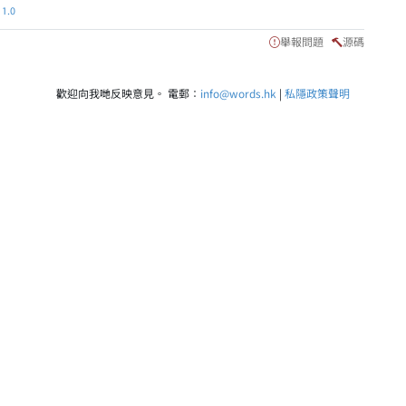
.0
舉報問題
源碼
歡迎向我哋反映意見。 電郵：
info@words.hk
|
私隱政策聲明