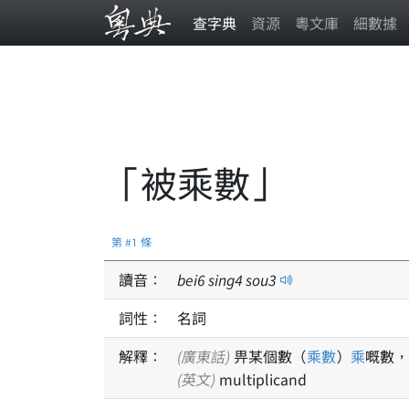
查字典
資源
粵文庫
細數據
「被乘數」
第 #1 條
讀音：
bei
6
sing
4
sou
3
詞性：
名詞
解釋：
(廣東話)
畀某個數（
乘數
）
乘
嘅數，
(英文)
multiplicand