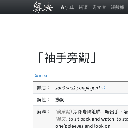
查字典
資源
粵文庫
細數據
「袖手旁觀」
第 #1 條
讀音：
zau
6
sau
2
pong
4
gun
1
詞性：
動詞
解釋：
(廣東話)
淨係喺隔籬睇，唔出手，唔
(英文)
to sit back and watch; to stand by indifferently; literally: to put the hands in
one's sleeves and look on