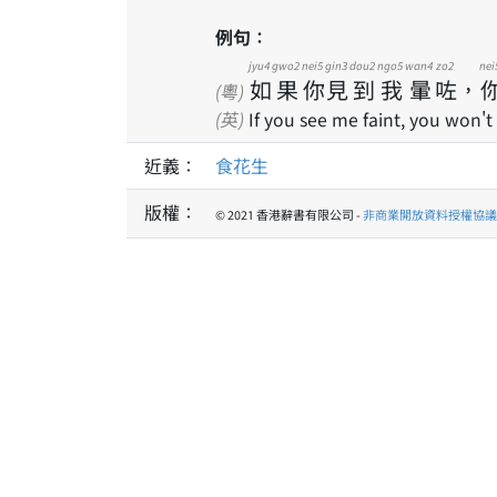
例句：
jyu4
gwo2
nei5
gin3
dou2
ngo5
wan4
zo2
nei
如
果
你
見
到
我
暈
咗
，
(粵)
(英)
If you see me faint, you won't
近義：
食花生
版權：
© 2021 香港辭書有限公司 -
非商業開放資料授權協議 1