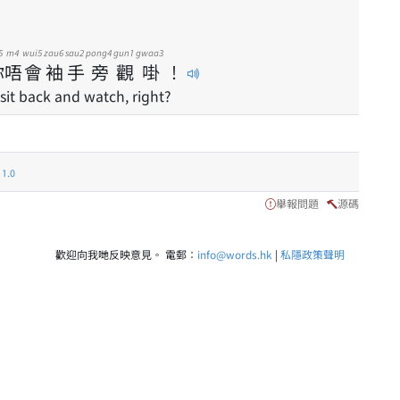
5
m4
wui5
zau6
sau2
pong4
gun1
gwaa3
你
唔
會
袖
手
旁
觀
啩
！
 sit back and watch, right?
.0
舉報問題
源碼
歡迎向我哋反映意見。 電郵：
info@words.hk
|
私隱政策聲明