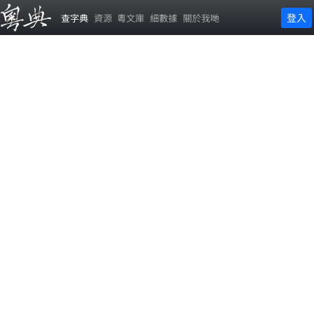
登入
查字典
資源
粵文庫
細數據
關於我哋