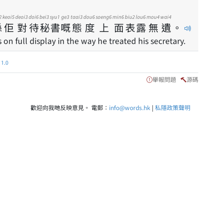
2
keoi5
deoi3
doi6
bei3
syu1
ge3
taai3
dou6
soeng6
min6
biu2
lou6
mou4
wai4
喺
佢
對
待
秘
書
嘅
態
度
上
面
表
露
無
遺
。
n full display in the way he treated his secretary.
.0
舉報問題
源碼
歡迎向我哋反映意見。 電郵：
info@words.hk
|
私隱政策聲明