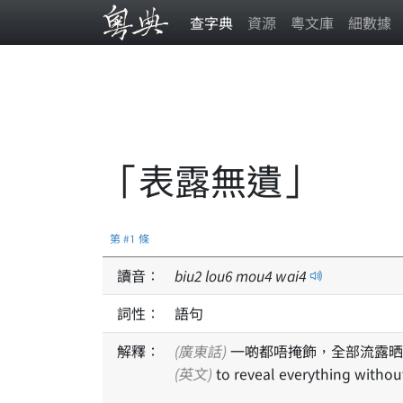
查字典
資源
粵文庫
細數據
「表露無遺」
第 #1 條
讀音：
biu
2
lou
6
mou
4
wai
4
詞性：
語句
解釋：
(廣東話)
一啲都唔掩飾，全部流露晒
(英文)
to reveal everything without