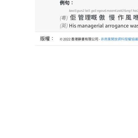
例句：
keoi5
gun2
lei5
ge3
ngou6
maan6
zok3
fung1
hai
佢
管
理
嘅
傲
慢
作
風
(粵)
(英)
His managerial arrogance was o
版權：
© 2022 香港辭書有限公司 -
非商業開放資料授權協議 1