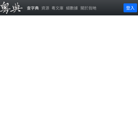
登入
查字典
資源
粵文庫
細數據
關於我哋