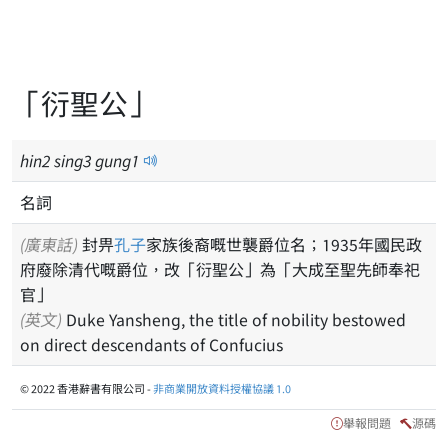
「衍聖公」
hin
2
sing
3
gung
1
名詞
(廣東話)
封畀
孔子
家族後裔嘅世襲爵位名；1935年國民政
府廢除清代嘅爵位，改「衍聖公」為「大成至聖先師奉祀
官」
(英文)
Duke Yansheng, the title of nobility bestowed
on direct descendants of Confucius
© 2022 香港辭書有限公司 -
非商業開放資料授權協議 1.0
舉報問題
源碼