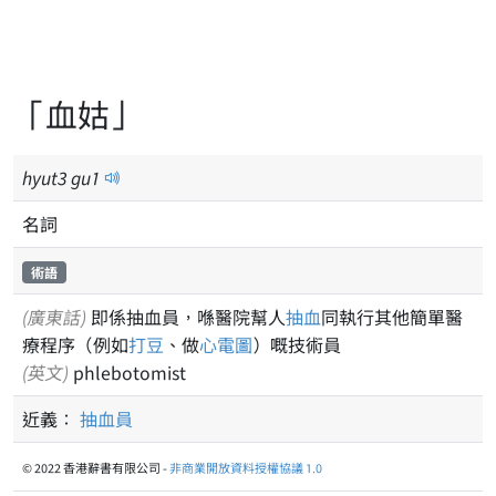
「血姑」
hyut
3
gu
1
名詞
術語
(廣東話)
即係抽血員，喺醫院幫人
抽血
同執行其他簡單醫
療程序（例如
打豆
、做
心電圖
）嘅技術員
(英文)
phlebotomist
近義：
抽血員
© 2022 香港辭書有限公司 -
非商業開放資料授權協議 1.0