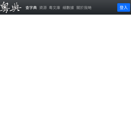
登入
查字典
資源
粵文庫
細數據
關於我哋