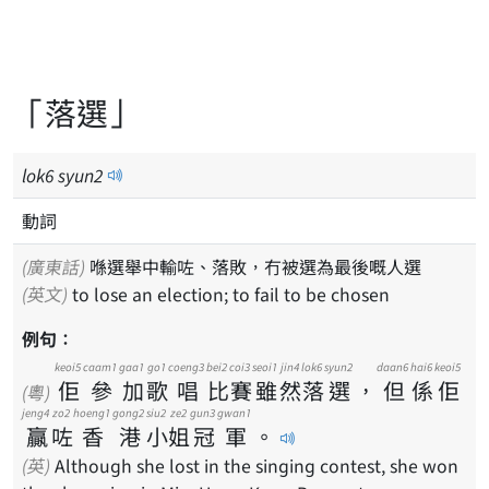
「落選」
lok
6
syun
2
動詞
(廣東話)
喺選舉中輸咗、落敗，冇被選為最後嘅人選
(英文)
to lose an election; to fail to be chosen
例句：
keoi5
caam1
gaa1
go1
coeng3
bei2
coi3
seoi1
jin4
lok6
syun2
daan6
hai6
keoi5
佢
參
加
歌
唱
比
賽
雖
然
落
選
，
但
係
佢
(粵)
jeng4
zo2
hoeng1
gong2
siu2
ze2
gun3
gwan1
贏
咗
香
港
小
姐
冠
軍
。
(英)
Although she lost in the singing contest, she won