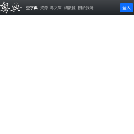
登入
查字典
資源
粵文庫
細數據
關於我哋