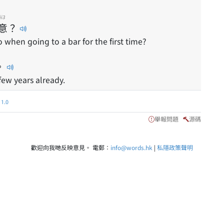
ji3
意
？
 when going to a bar for the first time?
。
few years already.
.0
舉報問題
源碼
歡迎向我哋反映意見。 電郵：
info@words.hk
|
私隱政策聲明