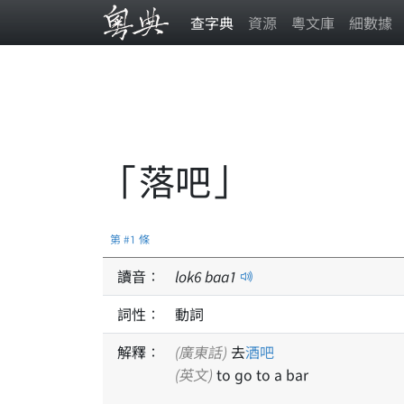
查字典
資源
粵文庫
細數據
「落吧」
第 #1 條
讀音：
lok
6
baa
1
詞性：
動詞
解釋：
(廣東話)
去
酒吧
(英文)
to go to a bar