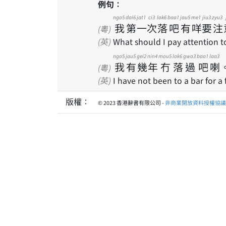
例句：
ngo5
dai6
jat1
ci3
lok6
baa1
jau5
me1
jiu3
zyu3
我
第
一
次
落
吧
有
咩
要
注
(粵)
(英)
What should I pay attention to
ngo5
jau5
gei2
nin4
mou5
lok6
gwo3
baa1
laa3
我
有
幾
年
冇
落
過
吧
喇
(粵)
(英)
I have not been to a bar for a 
版權：
© 2023 香港辭書有限公司 -
非商業開放資料授權協議 1