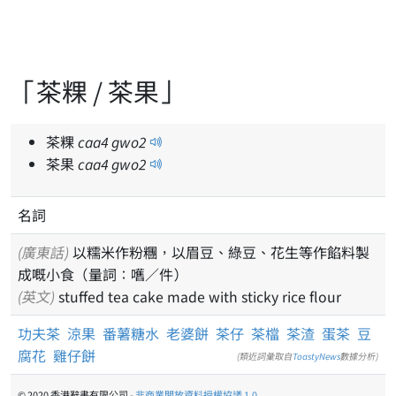
「茶粿 / 茶果」
茶粿
caa
4
gwo
2
茶果
caa
4
gwo
2
名詞
(廣東話)
以糯米作粉糰，以眉豆、綠豆、花生等作餡料製
成嘅小食（量詞：嚿／件）
(英文)
stuffed tea cake made with sticky rice flour
功夫茶
涼果
番薯糖水
老婆餅
茶仔
茶檔
茶渣
蛋茶
豆
腐花
雞仔餅
(類近詞彙取自
ToastyNews
數據分析)
© 2020 香港辭書有限公司 -
非商業開放資料授權協議 1.0