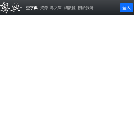
登入
查字典
資源
粵文庫
細數據
關於我哋