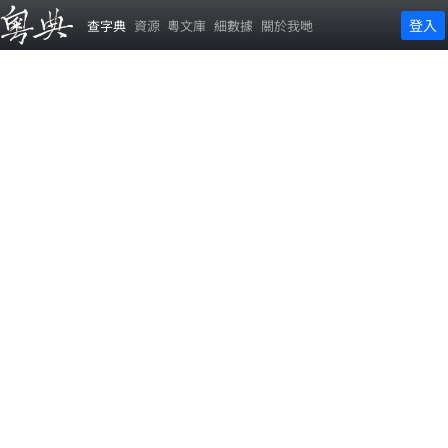
登入
查字典
資源
粵文庫
細數據
關於我哋