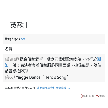
「英歌」
jing
1
go
1
名詞
(廣東話)
揉合傳統武術、戲劇元素嘅歌舞表演，流行於
潮
汕
一帶；表演者會着傳統服飾同畫面譜，揸住鼓鎚，隨住
鼓聲變換隊形
(英文)
Yingge Dance; "Hero's Song"
© 2021 香港辭書有限公司 -
非商業開放資料授權協議 1.0
舉報問題
源碼