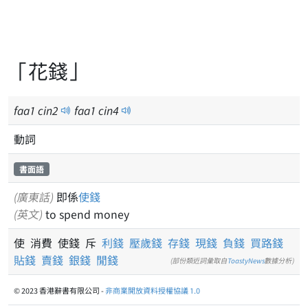
「花錢」
faa
1
cin
2
faa
1
cin
4
動詞
書面語
(廣東話)
即係
使錢
(英文)
to spend money
使 消費 使錢 斥
利錢
壓歲錢
存錢
現錢
負錢
買路錢
貼錢
賣錢
銀錢
閒錢
(部份類近詞彙取自
ToastyNews
數據分析)
© 2023 香港辭書有限公司 -
非商業開放資料授權協議 1.0