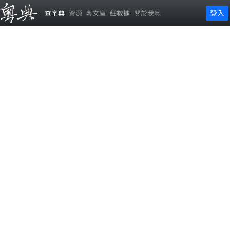
登入
查字典
資源
粵文庫
細數據
關於我哋