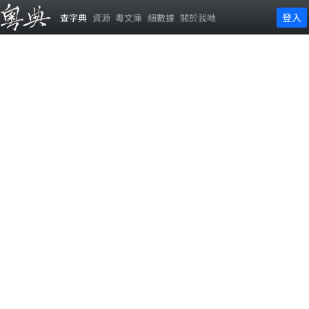
登入
查字典
資源
粵文庫
細數據
關於我哋