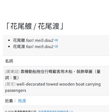
「花尾艔 / 花尾渡」
花尾艔
faa
1
mei
5
dou
2
花尾渡
faa
1
mei
5
dou
2
名詞
(廣東話)
靠機動船拖住行嘅載客用木船，裝飾華麗（量
詞：隻）
(英文)
well-decorated towed wooden boat carrying
passengers
近義：
拖渡
© 2025 香港辭書有限公司 -
非商業開放資料授權協議 1.0