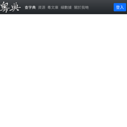
登入
查字典
資源
粵文庫
細數據
關於我哋