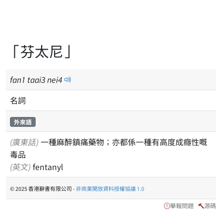
「芬太尼」
fan
1
taai
3
nei
4
名詞
外來語
(廣東話)
一種麻醉鎮痛藥物；亦都係一種有高度成癮性嘅
毒品
(英文)
fentanyl
© 2025 香港辭書有限公司 -
非商業開放資料授權協議 1.0
舉報問題
源碼