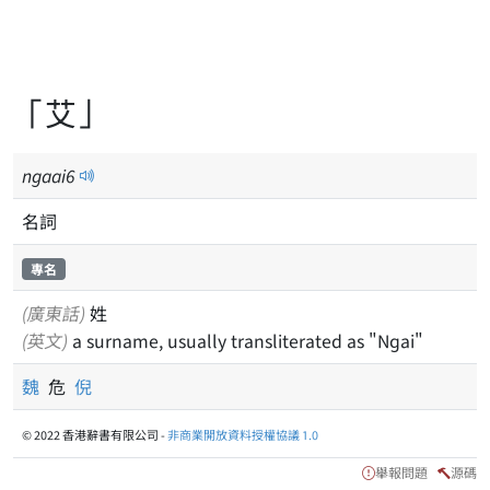
「艾」
ngaai
6
名詞
專名
(廣東話)
姓
(英文)
a surname, usually transliterated as "Ngai"
魏
危
倪
© 2022 香港辭書有限公司 -
非商業開放資料授權協議 1.0
舉報問題
源碼