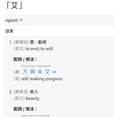
「艾」
ngaai
6
語素
(廣東話)
盡、斷絕
(英文)
to end; to wilt
配詞 / 用法：
fong1 hing1 mei6 ngaai6
方興未艾
(粵)
(英)
still making progress
(廣東話)
美人
(英文)
beauty
配詞 / 用法：
cing1
ceon1
siu3
ngaai6