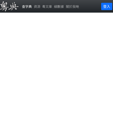
登入
查字典
資源
粵文庫
細數據
關於我哋