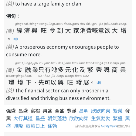
(英)
to have a large family or clan
例句：
ging1
zai3
hing1
wong6
ling6
dou3
daai6
gaa1
siu1
fai3
ge3
ji3
juk6
daai6
zang1
經
濟
興
旺
令
到
大
家
消
費
嘅
意
欲
大
增
(粵)
。
(英)
A prosperous economy encourages people to
consume more.
gam1
jung4
jip6
zi2
jau5
hai2
do1
jyun4
faa3
kap6
faan4
wing4
ge3
soeng1
jip6
金
融
業
只
有
喺
多
元
化
及
繁
榮
嘅
商
業
(粵)
waan4
ging2
haa6
sin1
ho2
ji5
hing1
wong6
faat3
zin2
環
境
下
，
先
可
以
興
旺
發
展
。
(英)
The financial sector can only prosper in a
diversified and thriving business environment.
強盛 昌盛 富裕 興盛 全盛 豐滿
昌明
欣欣向榮
繁榮
發
興
大行其道
昌盛
朝氣蓬勃
欣欣向榮
生氣勃勃
繁盛
興
盛
興隆
蒸蒸日上
蓬勃
(部份類近詞彙取自
ToastyNews
數據分析)