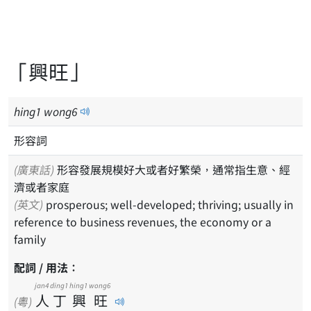
「興旺」
hing
1
wong
6
形容詞
(廣東話)
形容發展規模好大或者好繁榮，通常指生意、經
濟或者家庭
(英文)
prosperous; well-developed; thriving; usually in
reference to business revenues, the economy or a
family
配詞 / 用法：
jan4
ding1
hing1
wong6
人
丁
興
旺
(粵)