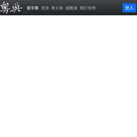
登入
查字典
資源
粵文庫
細數據
關於我哋