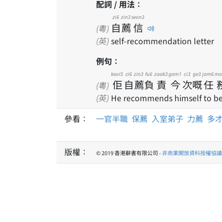
配詞 / 用法：
zi6
zin3
seon3
自
薦
信
(粵)
(英)
self-recommendation letter
例句：
keoi5
zi6
zin3
fu6
zaak3
gam1
ci3
ge3
jam6
mo
佢
自
薦
負
責
今
次
嘅
任
(粵)
(英)
He recommends himself to be r
參看：
一官半職
保薦
入室弟子
力薦
多
版權：
© 2019 香港辭書有限公司 -
非商業開放資料授權協議 1