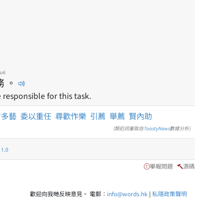
u6
務
。
esponsible for this task.
才多藝
委以重任
尋歡作樂
引薦
舉薦
賢內助
(類近詞彙取自
ToastyNews
數據分析)
.0
舉報問題
源碼
歡迎向我哋反映意見。 電郵：
info@words.hk
|
私隱政策聲明