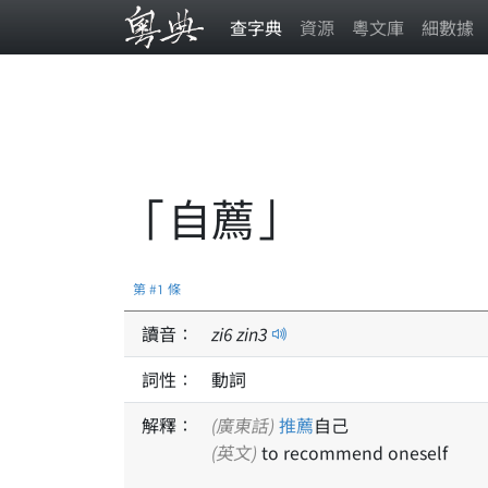
查字典
資源
粵文庫
細數據
「自薦」
第 #1 條
讀音：
zi
6
zin
3
詞性：
動詞
解釋：
(廣東話)
推薦
自己
(英文)
to recommend oneself