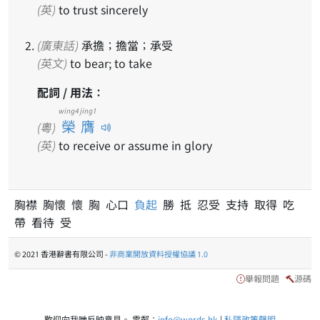
(英)
to trust sincerely
(廣東話)
承擔；擔當；承受
(英文)
to bear; to take
配詞 / 用法：
wing4 jing1
榮膺
(粵)
(英)
to receive or assume in glory
胸襟 胸懷 懷 胸 心口
負起
勝 抵 忍受 支持 取得 吃
帶 看待 受
© 2021 香港辭書有限公司 -
非商業開放資料授權協議 1.0
舉報問題
源碼
歡迎向我哋反映意見。 電郵：
info@words.hk
|
私隱政策聲明