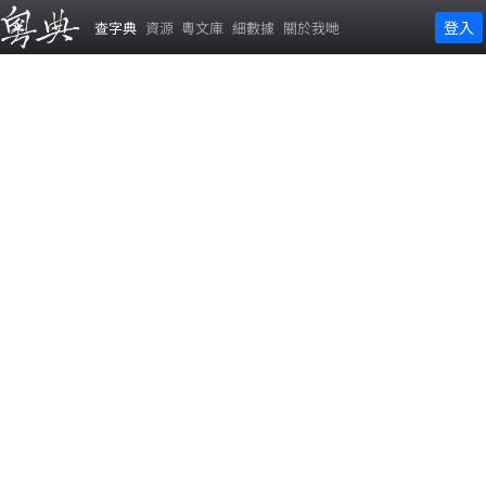
登入
查字典
資源
粵文庫
細數據
關於我哋