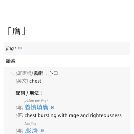
「膺」
jing
1
語素
(廣東話)
胸腔；心口
(英文)
chest
配詞 / 用法：
ji6 fan5 tin4 jing1
義憤填膺
(粵)
(英)
chest bursting with rage and righteousness
fuk6 jing1
服膺
(粵)