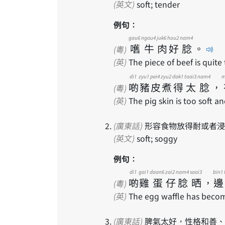
(英文)
soft; tender
例句：
gau6
ngau4
juk6
hou2
nam4
嚿
牛
肉
好
腍
。
(粵)
(英)
The piece of beef is quite
di1
zyu1
pei4
zyu2
dak1
taai3
nam4
m
啲
豬
皮
煮
得
太
腍
，
(粵)
(英)
The pig skin is too soft an
(廣東話)
形容食物放得耐或者浸
(英文)
soft; soggy
例句：
di1
gai1
daan6
zai2
nam4
saai3
bin1
啲
雞
蛋
仔
腍
晒
，
邊
(粵)
(英)
The egg waffle has become
(廣東話)
脾氣太好，性格和善、