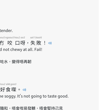
 tender.
ou5
ngaau5
hau2
aa3
sat1
baai6
冇
咬
口
呀
，
失
敗
！
d not chewy at all. Fail!
咗水，變得唔再韌
hou2
sik6
gaa3
好
食
㗎
。
 soggy. It's not going to taste good.
隨和，唔會咁易發嬲，唔會堅持己見