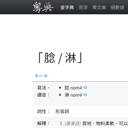
查字典
資源
粵文庫
細數據
「腍 / 淋」
第 #1 條
寫法、
腍
nam
4
讀音：
淋
nam
4
詞性：
形容詞
解釋：
(廣東話)
質地、物料柔軟，可以