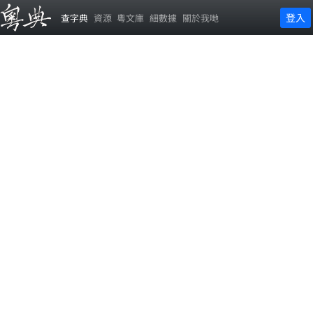
登入
查字典
資源
粵文庫
細數據
關於我哋