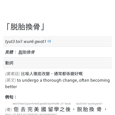
「脱胎換骨」
tyut
3
toi
1
wun
6
gwat
1
異體：
脫
胎換骨
動詞
(廣東話)
比喻人徹底改變，通常都係變好嘅
(英文)
to undergo a thorough change, often becoming
better
例句：
keoi5
heoi3
jyun4
mei5
gwok3
lau4
hok6
zi1
hau6
tyut3
toi1
wun6
gwat1
佢
去
完
美
國
留
學
之
後
，
脱
胎
換
骨
，
(粵)
hou2
ci5
bin3
zo2
ling6
jat1
go3
jan4
gam2