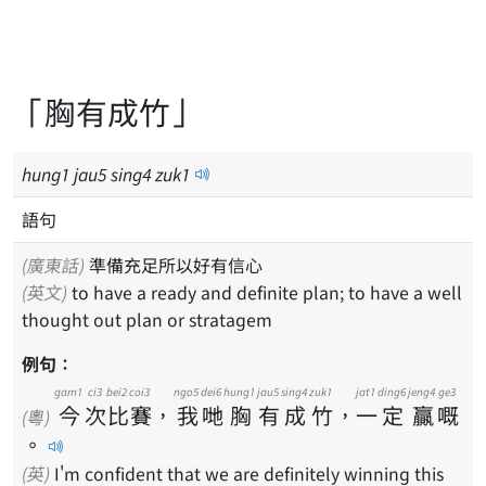
「胸有成竹」
hung
1
jau
5
sing
4
zuk
1
語句
(廣東話)
準備充足所以好有信心
(英文)
to have a ready and definite plan; to have a well
thought out plan or stratagem
例句：
gam1
ci3
bei2
coi3
ngo5
dei6
hung1
jau5
sing4
zuk1
jat1
ding6
jeng4
ge3
今
次
比
賽
，
我
哋
胸
有
成
竹
，
一
定
贏
嘅
(粵)
。
(英)
I'm confident that we are definitely winning this