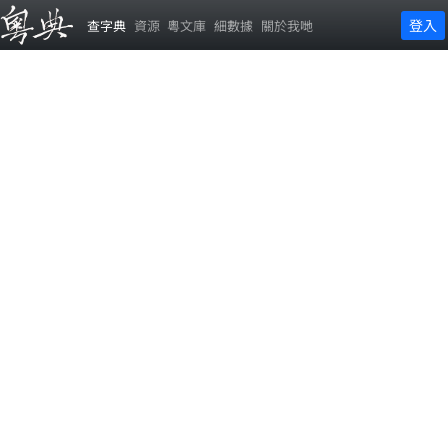
登入
查字典
資源
粵文庫
細數據
關於我哋