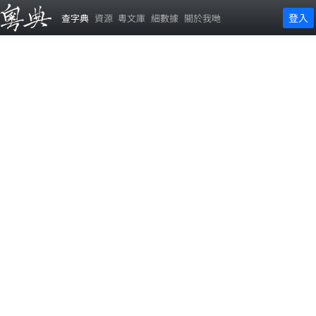
登入
查字典
資源
粵文庫
細數據
關於我哋