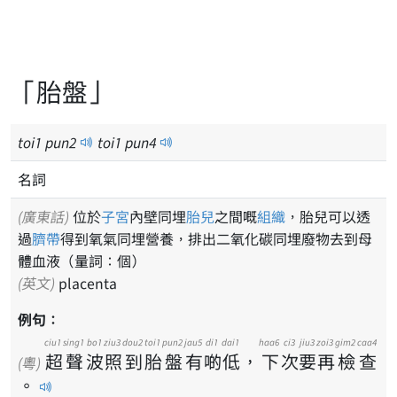
「胎盤」
toi
1
pun
2
toi
1
pun
4
名詞
(廣東話)
位於
子宮
內壁同埋
胎兒
之間嘅
組織
，胎兒可以透
過
臍帶
得到氧氣同埋營養，排出二氧化碳同埋廢物去到母
體血液（量詞：個）
(英文)
placenta
例句：
ciu1
sing1
bo1
ziu3
dou2
toi1
pun2
jau5
di1
dai1
haa6
ci3
jiu3
zoi3
gim2
caa4
超
聲
波
照
到
胎
盤
有
啲
低
，
下
次
要
再
檢
查
(粵)
。