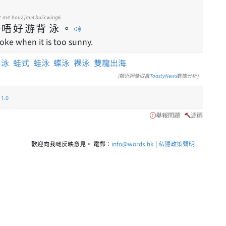
2
m4
hou2
jau4
bui3
wing6
好
唔
好
游
背
泳
。
oke when it is too sunny.
由泳
蛙式
蛙泳
蝶泳
裸泳
雙龍出海
(類近詞彙取自
ToastyNews
數據分析)
.0
舉報問題
源碼
歡迎向我哋反映意見。 電郵：
info@words.hk
|
私隱政策聲明