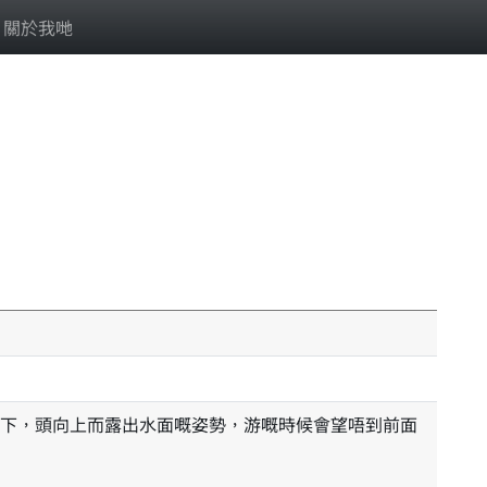
關於我哋
下，頭向上而露出水面嘅姿勢，游嘅時候會望唔到前面