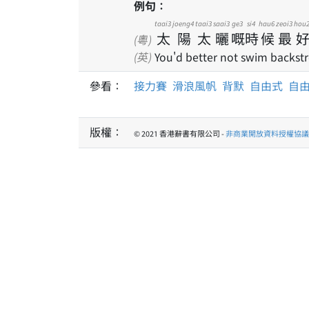
例句：
taai3
joeng4
taai3
saai3
ge3
si4
hau6
zeoi3
hou
太
陽
太
曬
嘅
時
候
最
(粵)
(英)
You'd better not swim backstr
參看：
接力賽
滑浪風帆
背默
自由式
自
版權：
© 2021 香港辭書有限公司 -
非商業開放資料授權協議 1