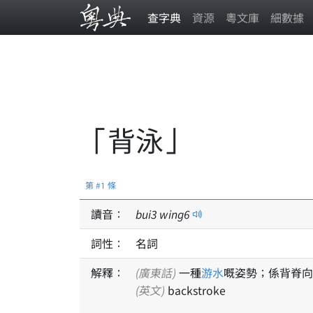
查字典
資源
粵文庫
細數據
「背泳」
第 #1 條
讀音：
bui
3
wing
6
詞性：
名詞
解釋：
(廣東話)
一種
游水
嘅姿勢；係背脊向
(英文)
backstroke