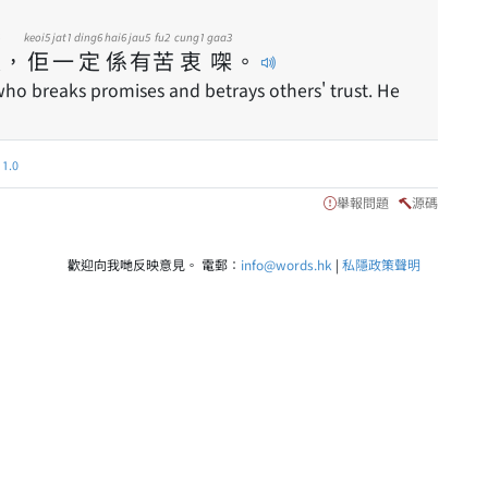
keoi5
jat1
ding6
hai6
jau5
fu2
cung1
gaa3
人
，
佢
一
定
係
有
苦
衷
㗎
。
who breaks promises and betrays others' trust. He
.0
舉報問題
源碼
歡迎向我哋反映意見。 電郵：
info@words.hk
|
私隱政策聲明