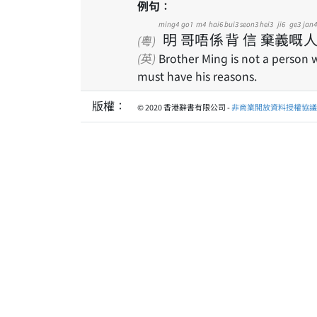
例句：
ming4
go1
m4
hai6
bui3
seon3
hei3
ji6
ge3
jan4
明
哥
唔
係
背
信
棄
義
嘅
(粵)
(英)
Brother Ming is not a person 
must have his reasons.
版權：
© 2020 香港辭書有限公司 -
非商業開放資料授權協議 1