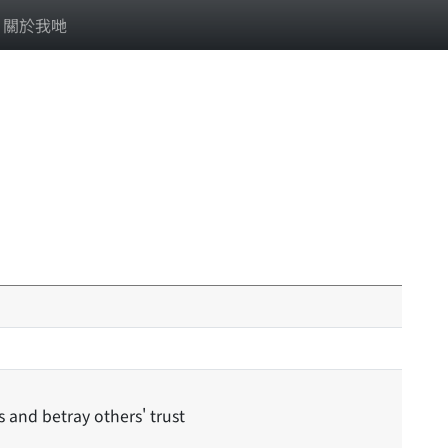
關於我哋
 and betray others' trust