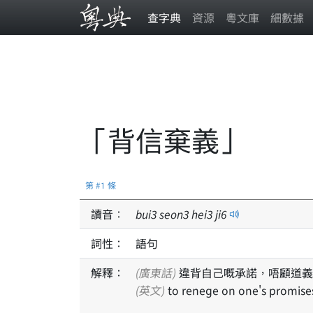
查字典
資源
粵文庫
細數據
「背信棄義」
第 #1 條
讀音：
bui
3
seon
3
hei
3
ji
6
詞性：
語句
解釋：
(廣東話)
違背自己嘅承諾，唔顧道義
(英文)
to renege on one's promises